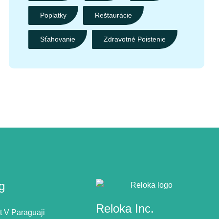
Poplatky
Reštaurácie
Sťahovanie
Zdravotné Poistenie
g
Reloka Inc.
t V Paraguaji