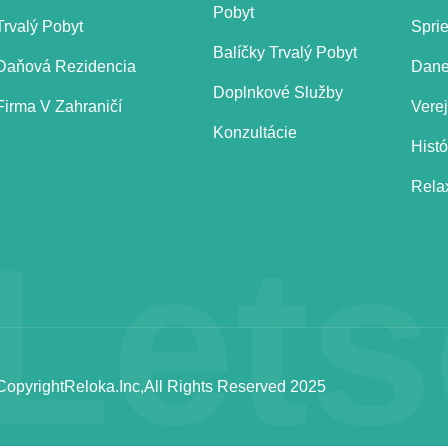
Pobyt
Trvalý Pobyt
Spri
Balíčky Trvalý Pobyt
Daňová Rezidencia
Dane
Doplnkové Služby
Firma V Zahraničí
Vere
Konzultácie
Histó
Relax
Let
Copyright
Reloka.inc,
All Rights Reserved 2025