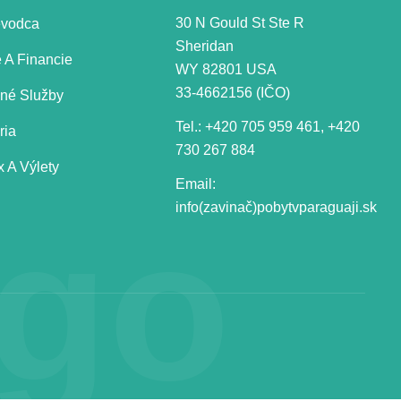
30 N Gould St Ste R
evodca
Sheridan
 A Financie
WY 82801 USA
33-4662156 (IČO)
jné Služby
Tel.:
+420 705 959 461
,
+420
ria
730 267 884
 A Výlety
Email:
sgo
info(zavinač)pobytvparaguaji.sk