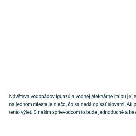
Návšteva vodopádov Iguazú a vodnej elektrárne Itaipu je jed
na jednom mieste je niečo, čo sa nedá opísať slovami. Ak p
tento výlet. S naším sprievodcom to bude jednoduché a b