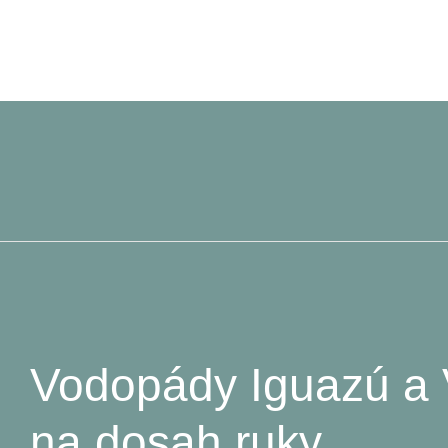
Vodopády Iguazú a V
na dosah ruky