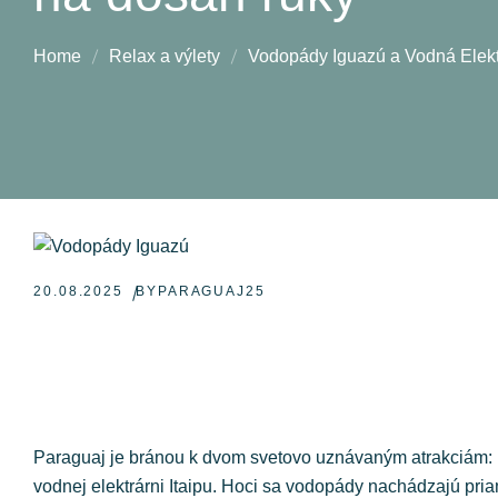
Home
Relax a výlety
Vodopády Iguazú a Vodná Elektr
20.08.2025
BY
PARAGUAJ25
Paraguaj je bránou k dvom svetovo uznávaným atrakciám:
vodnej elektrárni Itaipu. Hoci sa vodopády nachádzajú pria