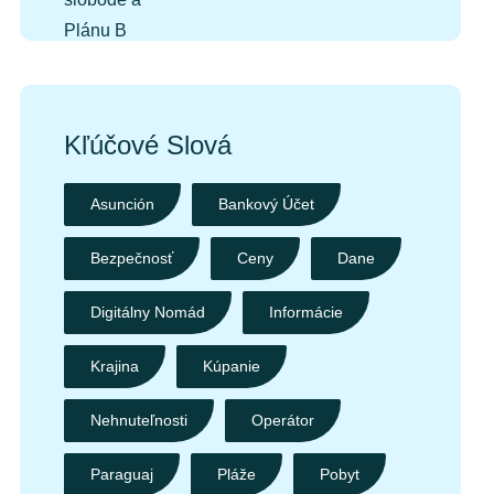
Kľúčové Slová
Asunción
Bankový Účet
Bezpečnosť
Ceny
Dane
Digitálny Nomád
Informácie
Krajina
Kúpanie
Nehnuteľnosti
Operátor
Paraguaj
Pláže
Pobyt