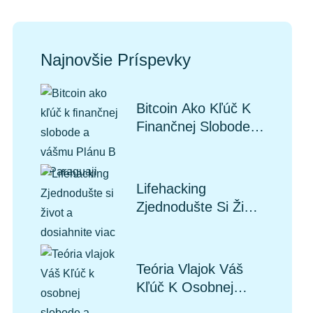
Najnovšie Príspevky
Bitcoin Ako Kľúč K
Finančnej Slobode A
Vášmu Plánu B V
Paraguaji
Lifehacking
Zjednodušte Si Život
A Dosiahnite Viac
Teória Vlajok Váš
Kľúč K Osobnej
Slobode A Plánu B