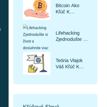
Bitcoin Ako
Kľúč K
Finančnej
Slobode A
i
Vášmu Plánu
Lifehacking
B V Paraguaji
Zjednodušte Si
Život A
Dosiahnite
Viac
Teória Vlajok
Váš Kľúč K
Osobnej
Slobode A
Plánu B
Kľúčové Slová