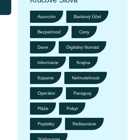
Asunción
Bankový Účet
Bezpečnosť
Ceny
Dane
Digitálny Nomád
Informácie
Krajina
Kúpanie
Nehnuteľnosti
Operátor
Paraguaj
Pláže
Pobyt
Poplatky
Reštaurácie
Sťahovanie