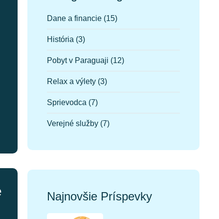
Dane a financie
(15)
História
(3)
Pobyt v Paraguaji
(12)
Relax a výlety
(3)
Sprievodca
(7)
Verejné služby
(7)
e
Najnovšie Príspevky